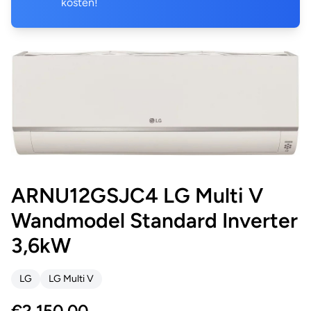
kosten!
ARNU12GSJC4 LG Multi V
Wandmodel Standard Inverter
3,6kW
LG
LG Multi V
€
2,150.00