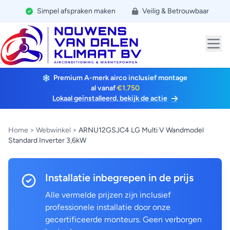
Simpel afspraken maken
Veilig & Betrouwbaar
Premium A-merk airco inclusief montage
al vanaf
€1.750
Lokaal geïnstalleerd, bekijk de actie
Home
>
Webwinkel
>
ARNU12GSJC4 LG Multi V Wandmodel
Standard Inverter 3,6kW
Installatie inbegrepen in de prijs
Alle vermelde prijzen zijn inclusief
professionele installatie door onze
gecertificeerde monteurs. Geen verborgen