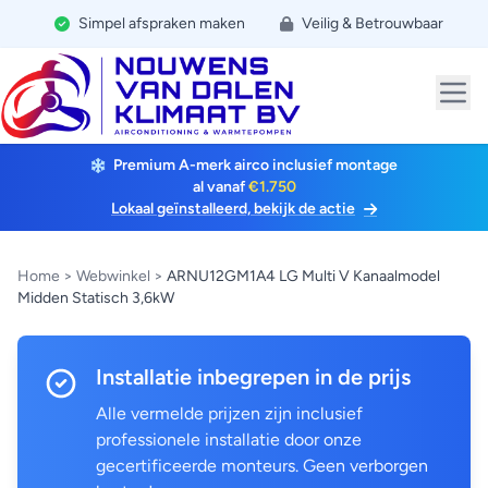
Simpel afspraken maken
Veilig & Betrouwbaar
Premium A-merk airco inclusief montage
al vanaf
€1.750
Lokaal geïnstalleerd, bekijk de actie
Home
>
Webwinkel
>
ARNU12GM1A4 LG Multi V Kanaalmodel
Midden Statisch 3,6kW
Installatie inbegrepen in de prijs
Alle vermelde prijzen zijn inclusief
professionele installatie door onze
gecertificeerde monteurs. Geen verborgen