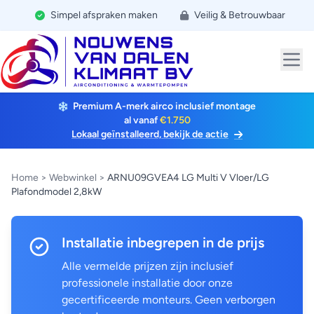
Simpel afspraken maken
Veilig & Betrouwbaar
Premium A-merk airco inclusief montage
al vanaf
€1.750
Lokaal geïnstalleerd, bekijk de actie
Home
>
Webwinkel
>
ARNU09GVEA4 LG Multi V Vloer/LG
Plafondmodel 2,8kW
Installatie inbegrepen in de prijs
Alle vermelde prijzen zijn inclusief
professionele installatie door onze
gecertificeerde monteurs. Geen verborgen