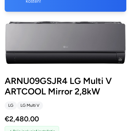
kosten!
ARNU09GSJR4 LG Multi V
ARTCOOL Mirror 2,8kW
LG
LG Multi V
€
2,480.00