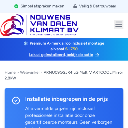
Simpel afspraken maken
Veilig & Betrouwbaar
Premium A-merk airco inclusief montage
al vanaf
€1.750
Lokaal geïnstalleerd, bekijk de actie
Home
>
Webwinkel
>
ARNU09GSJR4 LG Multi V ARTCOOL Mirror
2,8kW
Installatie inbegrepen in de prijs
Alle vermelde prijzen zijn inclusief
professionele installatie door onze
gecertificeerde monteurs. Geen verborgen