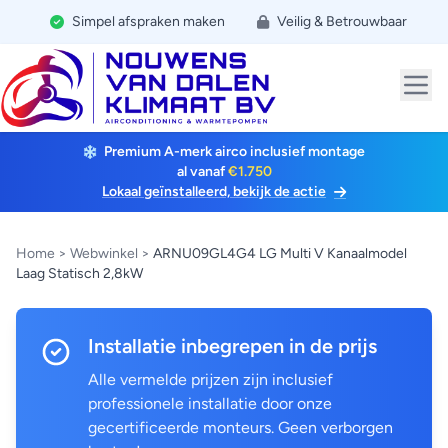
Simpel afspraken maken
Veilig & Betrouwbaar
Premium A-merk airco inclusief montage
al vanaf
€1.750
Lokaal geïnstalleerd, bekijk de actie
Home
>
Webwinkel
>
ARNU09GL4G4 LG Multi V Kanaalmodel
Laag Statisch 2,8kW
Installatie inbegrepen in de prijs
Alle vermelde prijzen zijn inclusief
professionele installatie door onze
gecertificeerde monteurs. Geen verborgen