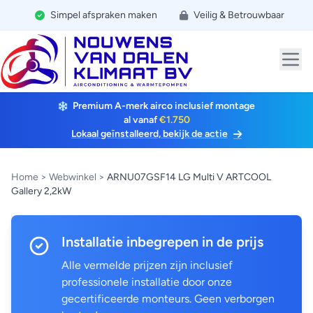
Simpel afspraken maken
Veilig & Betrouwbaar
Premium A-merk airco inclusief montage
al vanaf
€1.750
Lokaal geïnstalleerd, bekijk de actie
Home
>
Webwinkel
>
ARNU07GSF14 LG Multi V ARTCOOL
Gallery 2,2kW
Installatie inbegrepen in de prijs
Alle vermelde prijzen zijn inclusief
professionele installatie door onze
gecertificeerde monteurs. Geen verborgen