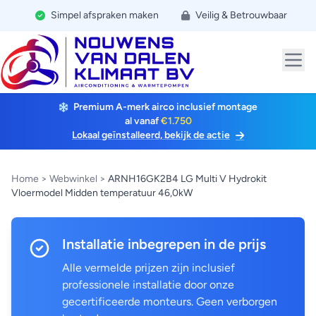
Simpel afspraken maken
Veilig & Betrouwbaar
Premium A-merk airco inclusief montage
al vanaf
€1.750
Lokaal geïnstalleerd, bekijk de actie
Home
>
Webwinkel
>
ARNH16GK2B4 LG Multi V Hydrokit
Vloermodel Midden temperatuur 46,0kW
Installatie inbegrepen in de prijs
Alle vermelde prijzen zijn inclusief
professionele installatie door onze
gecertificeerde monteurs. Geen verborgen