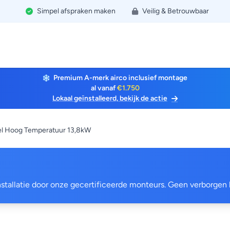
Simpel afspraken maken
Veilig & Betrouwbaar
Premium A-merk airco inclusief montage
al vanaf
€1.750
Lokaal geïnstalleerd, bekijk de actie
l Hoog Temperatuur 13,8kW
 installatie door onze gecertificeerde monteurs. Geen verborgen