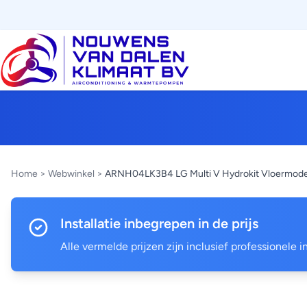
Home
>
Webwinkel
>
ARNH04LK3B4 LG Multi V Hydrokit Vloermode
Installatie inbegrepen in de prijs
Alle vermelde prijzen zijn inclusief professionele