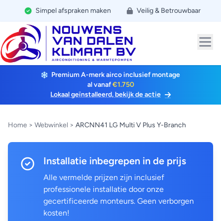
Simpel afspraken maken
Veilig & Betrouwbaar
Premium A-merk airco inclusief montage
al vanaf
€1.750
Lokaal geïnstalleerd, bekijk de actie
Home
>
Webwinkel
>
ARCNN41 LG Multi V Plus Y-Branch
Installatie inbegrepen in de prijs
Alle vermelde prijzen zijn inclusief
professionele installatie door onze
gecertificeerde monteurs. Geen verborgen
kosten!