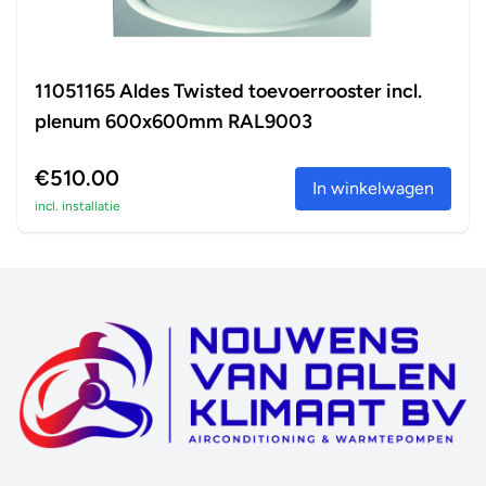
11051165 Aldes Twisted toevoerrooster incl.
plenum 600x600mm RAL9003
€510.00
In winkelwagen
incl. installatie