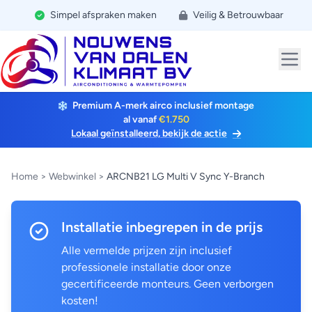
Simpel afspraken maken
Veilig & Betrouwbaar
Premium A-merk airco inclusief montage
al vanaf
€1.750
Lokaal geïnstalleerd, bekijk de actie
Home
>
Webwinkel
>
ARCNB21 LG Multi V Sync Y-Branch
Installatie inbegrepen in de prijs
Alle vermelde prijzen zijn inclusief
professionele installatie door onze
gecertificeerde monteurs. Geen verborgen
kosten!