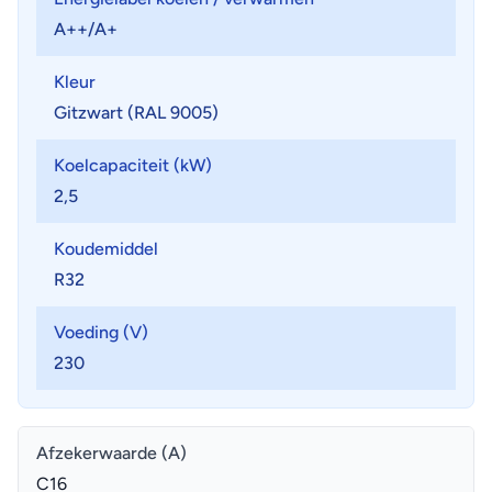
Ontwerp behuizing
A++/A+
• Hoogwaardige materialen en premium afwerking
Kleur
• Geluidsarm
Gitzwart (RAL 9005)
• Ruim bemeten condensor
• Eenvoudige montage en toegankelijkheid
Koelcapaciteit (kW)
2,5
Koudemiddel
R32
Voeding (V)
230
Afzekerwaarde (A)
C16