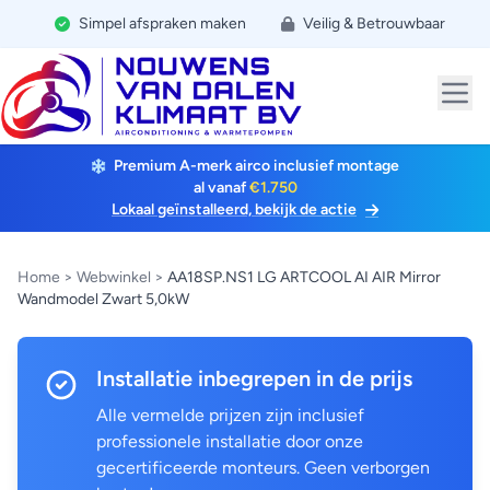
Simpel afspraken maken
Veilig & Betrouwbaar
Premium A-merk airco inclusief montage
al vanaf
€1.750
Lokaal geïnstalleerd, bekijk de actie
Home
>
Webwinkel
>
AA18SP.NS1 LG ARTCOOL AI AIR Mirror
Wandmodel Zwart 5,0kW
Installatie inbegrepen in de prijs
Alle vermelde prijzen zijn inclusief
professionele installatie door onze
gecertificeerde monteurs. Geen verborgen