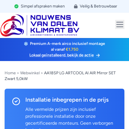
Simpel afspraken maken
Veilig & Betrouwbaar
Premium A-merk airco inclusief montage
al vanaf
€1.750
Lokaal geïnstalleerd, bekijk de actie
Home
>
Webwinkel
>
AA18SP LG ARTCOOL AI AIR Mirror SET
Zwart 5,0kW
Installatie inbegrepen in de prijs
Alle vermelde prijzen zijn inclusief
professionele installatie door onze
gecertificeerde monteurs. Geen verborgen