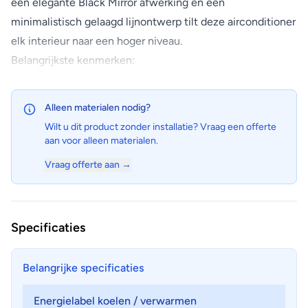
een elegante Black Mirror afwerking en een
minimalistisch gelaagd lijnontwerp tilt deze airconditioner
elk interieur naar een hoger niveau.
Belangrijkste kenmerken:
• Koudemiddel R32
• Duurzame, stille & energiezuinige oplossing
Alleen materialen nodig?
•? Energie-efficiëntie met LG's Dual Invertertechnologie
Wilt u dit product zonder installatie? Vraag een offerte
(10 jaar garantie)
aan voor alleen materialen.
• Ingebouwde WiFi en Voice Control
Vraag offerte aan →
• Standaard voorzien van o.a. AI Air en Soft-Air
technologie, Plasmaster Ionizer++ en All Cleaning modus
Uitgelichte kenmerken:
Specificaties
• De Human Detection Sensor draagt bij aan
energiebesparing en verhoging van het comfort.
Belangrijke specificaties
• Door de Auto Clean+ en Freeze cleaning functie blijft
de binnenunit hygiënisch schoon, waardoor de
Energielabel koelen / verwarmen