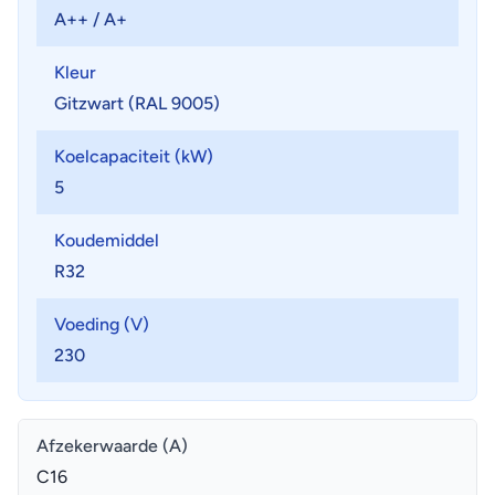
luchtkwaliteit altijd optimaal blijft
A++ / A+
Ontwerp behuizing
• Hoogwaardige materialen en premium afwerking
Kleur
• Geluidsarm
Gitzwart (RAL 9005)
• Ruim bemeten condensor
Koelcapaciteit (kW)
• Eenvoudige montage en toegankelijkheid
5
Koudemiddel
R32
Voeding (V)
230
Afzekerwaarde (A)
C16