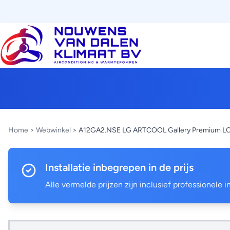
Home
>
Webwinkel
>
A12GA2.NSE LG ARTCOOL Gallery Premium L
Installatie inbegrepen in de prijs
Alle vermelde prijzen zijn inclusief professionele