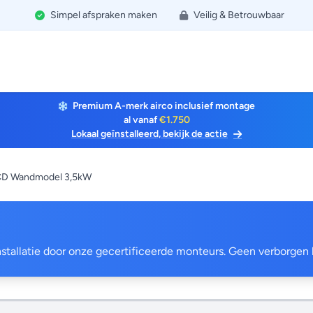
Simpel afspraken maken
Veilig & Betrouwbaar
Premium A-merk airco inclusief montage
al vanaf
€1.750
Lokaal geïnstalleerd, bekijk de actie
CD Wandmodel 3,5kW
 installatie door onze gecertificeerde monteurs. Geen verborgen