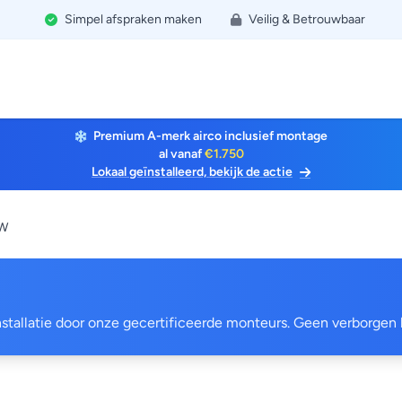
Simpel afspraken maken
Veilig & Betrouwbaar
Premium A-merk airco inclusief montage
al vanaf
€1.750
Lokaal geïnstalleerd, bekijk de actie
kW
 installatie door onze gecertificeerde monteurs. Geen verborgen