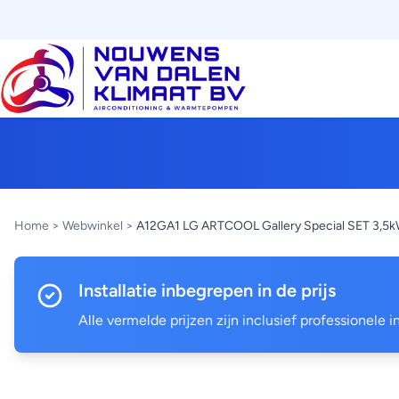
Home
>
Webwinkel
>
A12GA1 LG ARTCOOL Gallery Special SET 3,5
Installatie inbegrepen in de prijs
Alle vermelde prijzen zijn inclusief professionele