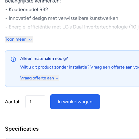
Belangrijkste kenmerken:
• Koudemiddel R32
• Innovatief design met verwisselbare kunstwerken
• Energie-efficiëntie met LG's Dual Invertertechnologie (10 j
• Ingebouwde WiFi en Voice Control
Toon meer
• Standaard voorzien van Plasmaster Ionizer+
Uitgelichte kenmerken:
Alleen materialen nodig?
• Combineert functionaliteit en esthetiek, ideaal voor stijlvoll
Wilt u dit product zonder installatie? Vraag een offerte aan vo
• Door koele lucht door de linker-, rechter- en onderkant van
Vraag offerte aan →
Ontwerp behuizing
• Standaard voorzien van een houten rand. Optioneel ook in z
• Geluidsarm
Aantal:
In winkelwagen
• Ruim bemeten condensor
• Eenvoudige montage en toegankelijkheid
Specificaties