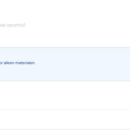
aar garantie)
e interieurs.
or alleen materialen.
 het frame te verspreiden, zorg je voor een verfrissend briesje 
wart verkrijgbaar