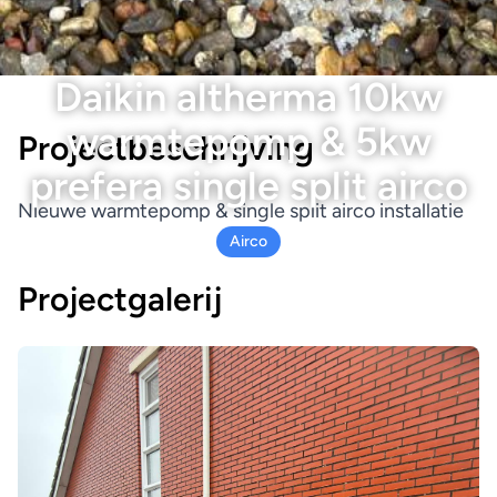
Daikin altherma 10kw
warmtepomp & 5kw
Projectbeschrijving
prefera single split airco
Nieuwe warmtepomp & single split airco installatie
Airco
Projectgalerij