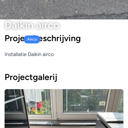
Daikin airco
Projectbeschrijving
Airco
Installatie Daikin airco
Projectgalerij