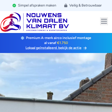
Simpel afspraken maken
Veilig & Betrouwbaar
Premium A-merk airco inclusief montage
al vanaf
€1.750
Lokaal geïnstalleerd, bekijk de actie